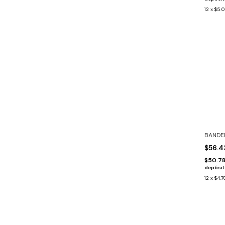
12
x
$5.0
BANDER
$56.
$50.7
depósi
12
x
$4.7