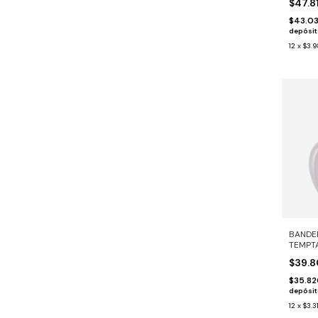
$47.8
$43.0
depósi
12
x
$3.
BANDE
TEMPT
$39.
$35.8
depósi
12
x
$3.3