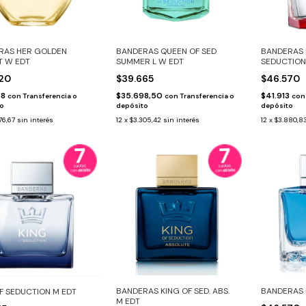
RAS HER GOLDEN
BANDERAS QUEEN OF SED
BANDERAS
T W EDT
SUMMER L W EDT
SEDUCTION
520
$39.665
$46.570
68
$35.698,50
$41.913
con
Transferencia o
con
Transferencia o
con
to
depósito
depósito
76,67
sin interés
12
x
$3.305,42
sin interés
12
x
$3.880,8
BANDERAS KING OF SED. ABS.
BANDERAS B
F SEDUCTION M EDT
M EDT