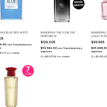
AS BLUE SED. M EDT
BANDERAS THE ICON THE
BANDERAS 
PERFUME M
LIVELY W E
005
$126.205
$39.665
04,50
con
Transferencia o
$113.584,50
$35.698,5
to
con
Transferencia o
depósito
depósito
83,75
sin interés
12
x
$10.517,08
sin interés
12
x
$3.305,42