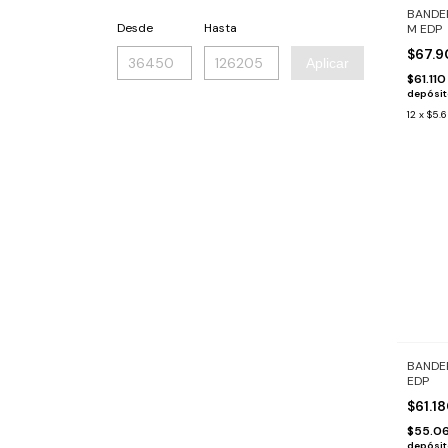
BANDE
Desde
Hasta
M EDP
$67.
Aplicar
$61.11
depósi
12
x
$5.
BANDER
EDP
$61.1
$55.0
depósi