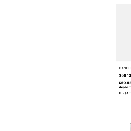
BANDE
$56.1
$50.5
depósi
12
x
$4.6