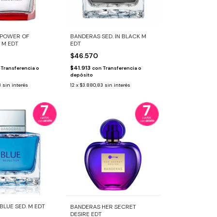
 POWER OF
BANDERAS SED. IN BLACK M
 M EDT
EDT
$46.570
$41.913
Transferencia o
con
Transferencia o
depósito
3
sin interés
12
x
$3.880,83
sin interés
LUE SED. M EDT
BANDERAS HER SECRET
DESIRE EDT