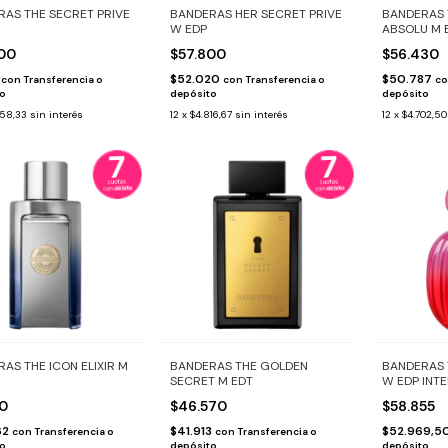
RAS THE SECRET PRIVE
BANDERAS HER SECRET PRIVE
BANDERAS 
W EDP
ABSOLU M 
900
$57.800
$56.430
0
$52.020
$50.787
con
Transferencia o
con
Transferencia o
co
to
depósito
depósito
658,33
sin interés
12
x
$4.816,67
sin interés
12
x
$4.702,50
AS THE ICON ELIXIR M
BANDERAS THE GOLDEN
BANDERAS 
SECRET M EDT
W EDP INT
80
$46.570
$58.855
62
$41.913
$52.969,5
con
Transferencia o
con
Transferencia o
to
depósito
depósito