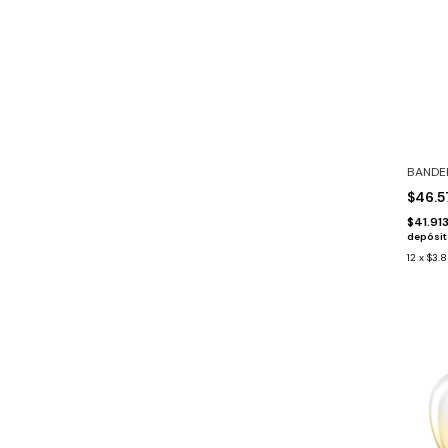
BANDE
$46.
$41.91
depósi
12
x
$3.