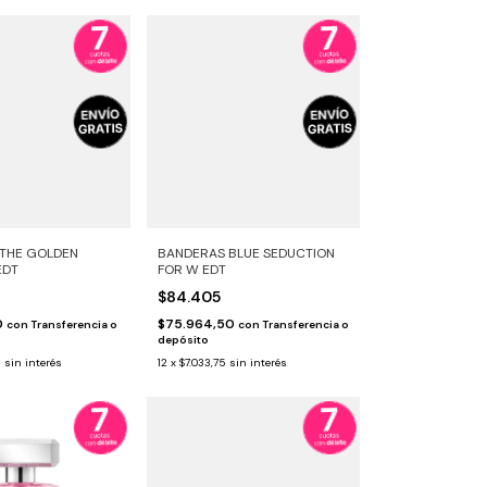
THE GOLDEN
BANDERAS BLUE SEDUCTION
EDT
FOR W EDT
$84.405
0
$75.964,50
con
Transferencia o
con
Transferencia o
depósito
5
sin interés
12
x
$7.033,75
sin interés