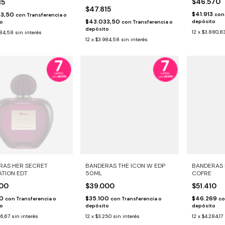
$46.570
15
$47.815
$41.913
33,50
con
con
Transferencia o
$43.033,50
depósito
to
con
Transferencia o
depósito
12
x
$3.880,8
984,58
sin interés
12
x
$3.984,58
sin interés
RAS HER SECRET
BANDERAS THE ICON W EDP
BANDERAS B
ATION EDT
50ML
COFRE
800
$39.000
$51.410
20
$35.100
$46.269
con
Transferencia o
con
Transferencia o
co
to
depósito
depósito
16,67
sin interés
12
x
$3.250
sin interés
12
x
$4.284,17