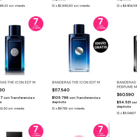
98,33
sin interés
12
x
$3.880,83
sin interés
12
x
$4.904,5
AS THE ICON EDT M
BANDERAS THE ICON EDT M
BANDERAS 
PERFUME M
430
$117.540
$60.590
87
$105.786
con
Transferencia o
con
Transferencia o
$54.531
to
depósito
co
depósito
02,50
sin interés
12
x
$9.795
sin interés
12
x
$5.049,17