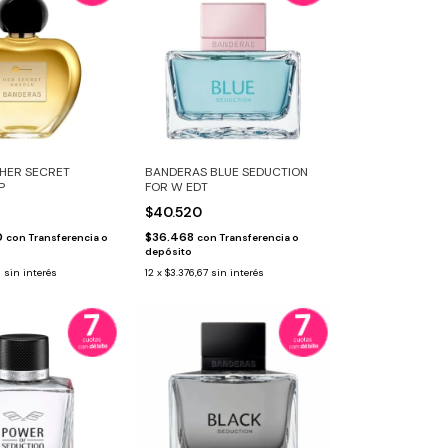
HER SECRET
BANDERAS BLUE SEDUCTION
P
FOR W EDT
$40.520
0
$36.468
con
Transferencia o
con
Transferencia o
depósito
8
sin interés
12
x
$3.376,67
sin interés