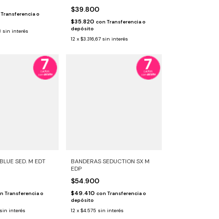
$39.800
Transferencia o
$35.820
con
Transferencia o
depósito
3
sin interés
12
x
$3.316,67
sin interés
LUE SED. M EDT
BANDERAS SEDUCTION SX M
EDP
$54.900
$49.410
n
Transferencia o
con
Transferencia o
depósito
sin interés
12
x
$4.575
sin interés