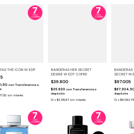
RAS THE ICON W EDP
BANDERAS HER SECRET
BANDERAS 
DESIRE W EDT COFRE
SECRET M 
35
$39.800
$97.005
21,50
con
Transferencia o
$35.820
$87.304,5
to
con
Transferencia o
depósito
depósito
77,92
sin interés
12
x
$3.316,67
sin interés
12
x
$8.083,7