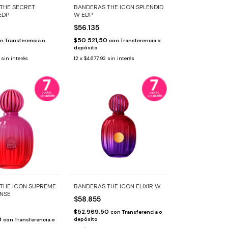
THE SECRET
BANDERAS THE ICON SPLENDID
EDP
W EDP
$56.135
$50.521,50
n
Transferencia o
con
Transferencia o
depósito
sin interés
12
x
$4.677,92
sin interés
THE ICON SUPREME
BANDERAS THE ICON ELIXIR W
ENSE
$58.855
$52.969,50
con
Transferencia o
0
depósito
con
Transferencia o