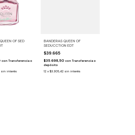
QUEEN OF SED
BANDERAS QUEEN OF
DT
SEDUCCTION EDT
$39.665
0
$35.698,50
con
Transferencia o
con
Transferencia o
depósito
sin interés
12
x
$3.305,42
sin interés