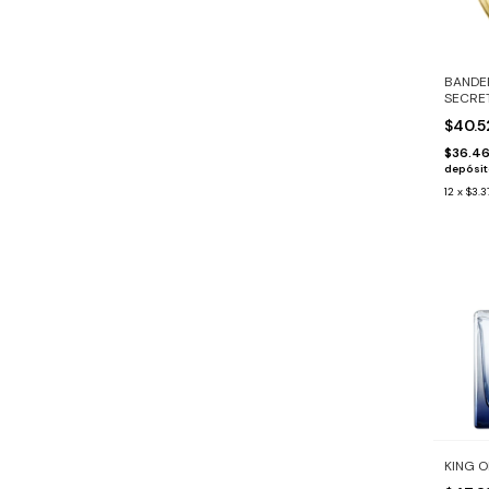
BANDE
SECRE
$40.
$36.4
depósi
12
x
$3.3
KING O