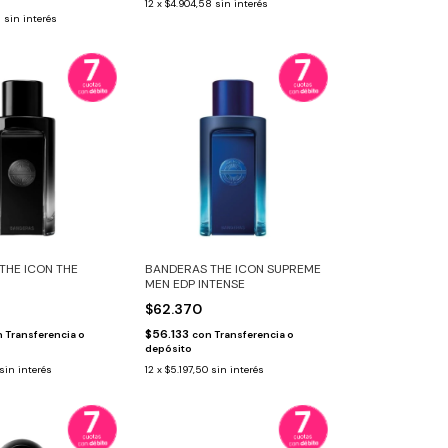
12
x
$4.904,58
sin interés
8
sin interés
THE ICON THE
BANDERAS THE ICON SUPREME
MEN EDP INTENSE
$62.370
$56.133
n
Transferencia o
con
Transferencia o
depósito
sin interés
12
x
$5.197,50
sin interés