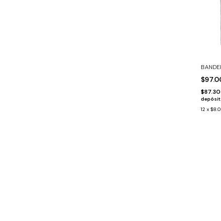
BANDER
$97.
$87.3
depósi
12
x
$8.0