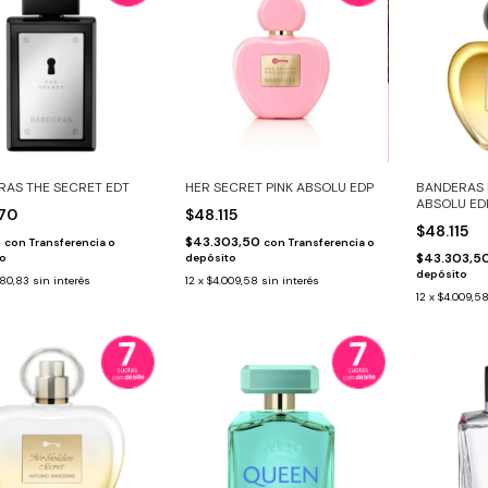
RAS THE SECRET EDT
HER SECRET PINK ABSOLU EDP
BANDERAS 
ABSOLU ED
570
$48.115
$48.115
3
$43.303,50
con
Transferencia o
con
Transferencia o
$43.303,5
to
depósito
depósito
880,83
sin interés
12
x
$4.009,58
sin interés
12
x
$4.009,5