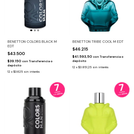
BENETTON COLORS BLACK M
BENETTON TRIBE COOL M EDT
EDT
$46.215
$43.500
$41.593,50
con
Transferencia o
$39.150
depósito
con
Transferencia o
depósito
12
x
$3.851,25
sin interés
12
x
$3.625
sin interés