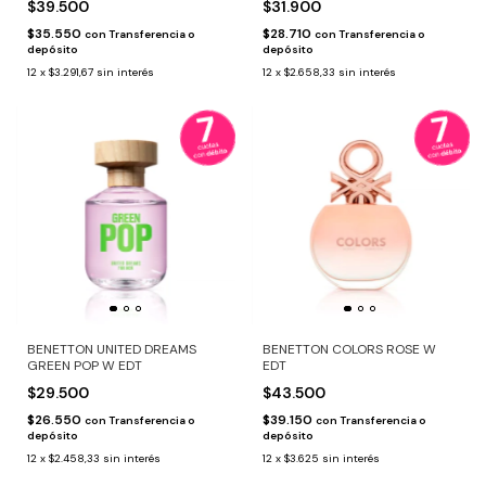
$39.500
$31.900
$35.550
$28.710
con
Transferencia o
con
Transferencia o
depósito
depósito
12
x
$3.291,67
sin interés
12
x
$2.658,33
sin interés
BENETTON UNITED DREAMS
BENETTON COLORS ROSE W
GREEN POP W EDT
EDT
$29.500
$43.500
$26.550
$39.150
con
Transferencia o
con
Transferencia o
depósito
depósito
12
x
$2.458,33
sin interés
12
x
$3.625
sin interés