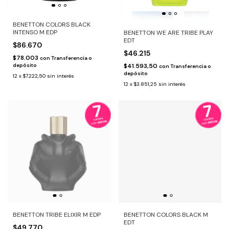
BENETTON COLORS BLACK
INTENSO M EDP
BENETTON WE ARE TRIBE PLAY
EDT
$86.670
$46.215
$78.003
con
Transferencia o
depósito
$41.593,50
con
Transferencia o
depósito
12
x
$7.222,50
sin interés
12
x
$3.851,25
sin interés
BENETTON TRIBE ELIXIR M EDP
BENETTON COLORS BLACK M
EDT
$49.770