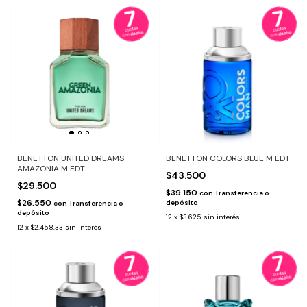
BENETTON UNITED DREAMS
BENETTON COLORS BLUE M EDT
AMAZONIA M EDT
$43.500
$29.500
$39.150
con
Transferencia o
$26.550
depósito
con
Transferencia o
depósito
12
x
$3.625
sin interés
12
x
$2.458,33
sin interés