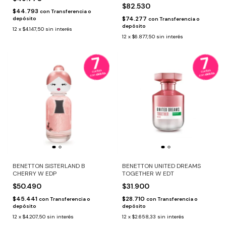
$82.530
$44.793
con
Transferencia o
$74.277
depósito
con
Transferencia o
depósito
12
x
$4.147,50
sin interés
12
x
$6.877,50
sin interés
BENETTON SISTERLAND B
BENETTON UNITED DREAMS
CHERRY W EDP
TOGETHER W EDT
$50.490
$31.900
$45.441
$28.710
con
Transferencia o
con
Transferencia o
depósito
depósito
12
x
$4.207,50
sin interés
12
x
$2.658,33
sin interés