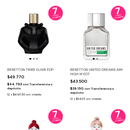
BENETTON TRIBE ELIXIR EDP
BENETTON UNITED DREAMS AIM
HIGH M EDT
$49.770
$43.500
$44.793
con
Transferencia o
$39.150
depósito
con
Transferencia o
depósito
12
x
$4.147,50
sin interés
12
x
$3.625
sin interés