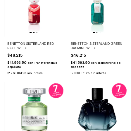
BENETTON SISTERLAND RED
BENETTON SISTERLAND GREEN
ROSE W EDT
JASMINE W EDT
$46.215
$46.215
$41.593,50
$41.593,50
con
Transferencia o
con
Transferencia o
depósito
depósito
12
x
$3.851,25
sin interés
12
x
$3.851,25
sin interés