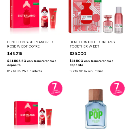
BENETTON SISTERLAND RED
BENETTON UNITED DREAMS
ROSE W EDT COFRE
TOGETHER W EDT
$46.215
$35.000
$41.593,50
$31.500
con
Transferencia o
con
Transferencia o
depósito
depósito
12
x
$3.851,25
sin interés
12
x
$2.916,67
sin interés