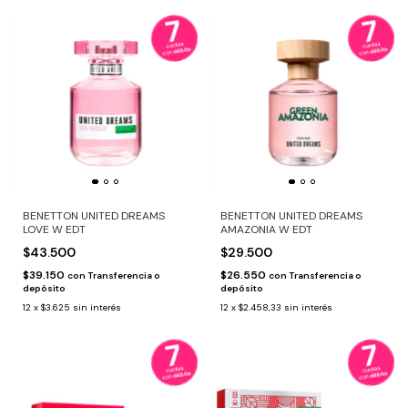
BENETTON UNITED DREAMS
BENETTON UNITED DREAMS
LOVE W EDT
AMAZONIA W EDT
$43.500
$29.500
$39.150
$26.550
con
Transferencia o
con
Transferencia o
depósito
depósito
12
x
$3.625
sin interés
12
x
$2.458,33
sin interés