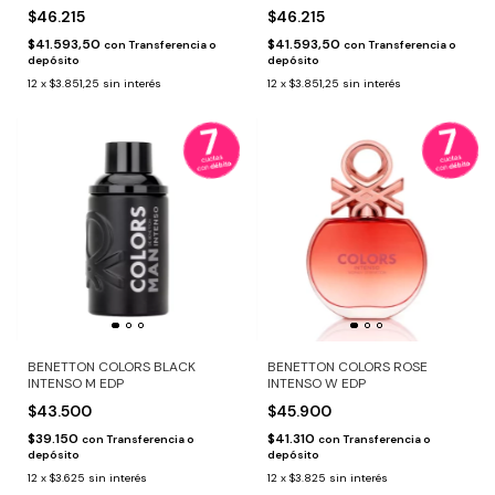
$46.215
$46.215
$41.593,50
$41.593,50
con
Transferencia o
con
Transferencia o
depósito
depósito
12
x
$3.851,25
sin interés
12
x
$3.851,25
sin interés
BENETTON COLORS BLACK
BENETTON COLORS ROSE
INTENSO M EDP
INTENSO W EDP
$43.500
$45.900
$39.150
$41.310
con
Transferencia o
con
Transferencia o
depósito
depósito
12
x
$3.625
sin interés
12
x
$3.825
sin interés