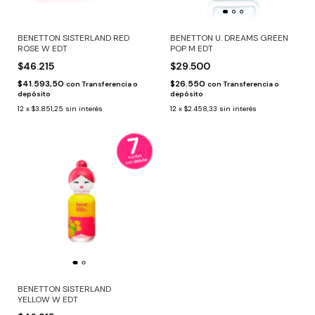
BENETTON SISTERLAND RED
BENETTON U. DREAMS GREEN
ROSE W EDT
POP M EDT
$46.215
$29.500
$41.593,50
$26.550
con
Transferencia o
con
Transferencia o
depósito
depósito
12
x
$3.851,25
sin interés
12
x
$2.458,33
sin interés
BENETTON SISTERLAND
YELLOW W EDT