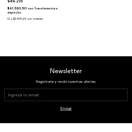
$46.215
$41.593,50
con
Transferencia o
depósito
12
x
$3.851,25
sin interés
Newsletter
Registrate y recibí nuestras ofertas.