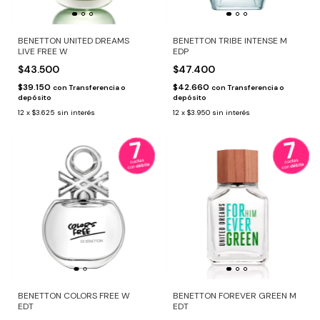
BENETTON UNITED DREAMS
BENETTON TRIBE INTENSE M
LIVE FREE W
EDP
$43.500
$47.400
$39.150
$42.660
con
Transferencia o
con
Transferencia o
depósito
depósito
12
x
$3.625
sin interés
12
x
$3.950
sin interés
BENETTON COLORS FREE W
BENETTON FOREVER GREEN M
EDT
EDT