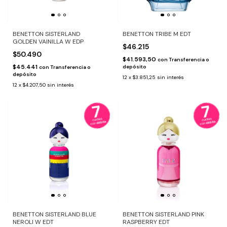
BENETTON SISTERLAND
BENETTON TRIBE M EDT
GOLDEN VAINILLA W EDP
$46.215
$50.490
$41.593,50
con
Transferencia o
$45.441
depósito
con
Transferencia o
depósito
12
x
$3.851,25
sin interés
12
x
$4.207,50
sin interés
BENETTON SISTERLAND BLUE
BENETTON SISTERLAND PINK
NEROLI W EDT
RASPBERRY EDT