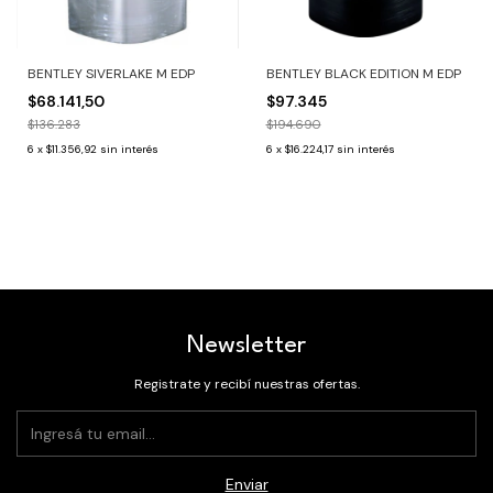
BENTLEY SIVERLAKE M EDP
BENTLEY BLACK EDITION M EDP
$68.141,50
$97.345
$136.283
$194.690
6
x
$11.356,92
sin interés
6
x
$16.224,17
sin interés
Newsletter
Registrate y recibí nuestras ofertas.