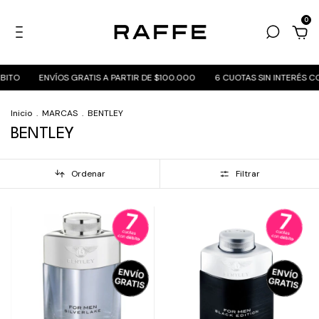
0
BITO
ENVÍOS GRATIS A PARTIR DE $100.000
6 CUOTAS SIN INTERÉS C
Inicio
.
MARCAS
.
BENTLEY
BENTLEY
Ordenar
Filtrar