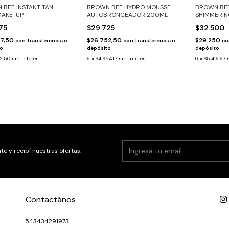
 BEE INSTANT TAN
BROWN BEE HYDRO MOUSSE
BROWN BE
MAKE-UP
AUTOBRONCEADOR 200ML
SHIMMERIN
875
$29.725
$32.500
87,50
$26.752,50
$29.250
con
Transferencia o
con
Transferencia o
co
to
depósito
depósito
12,50
sin interés
6
x
$4.954,17
sin interés
6
x
$5.416,67
te y recibí nuestras ofertas.
Contactános
543434291973