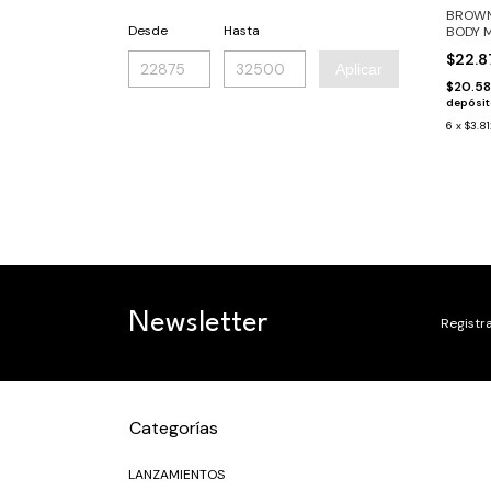
BROWN
Desde
Hasta
BODY 
$22.
Aplicar
$20.5
depósi
6
x
$3.8
Newsletter
Registra
Categorías
LANZAMIENTOS