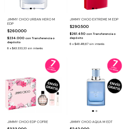
JIMMY CHOO URBAN HERO M
JIMMY CHOO EXTREME M EDP
EDP
$290.500
$260.000
$261.450
con
Transferencia o
$234.000
depósito
con
Transferencia o
depósito
6
x
$48.416,67
sin interés
6
x
$43.333,33
sin interés
JIMMY CHOO EDP COFRE
JIMMY CHOO AQUA M EDT