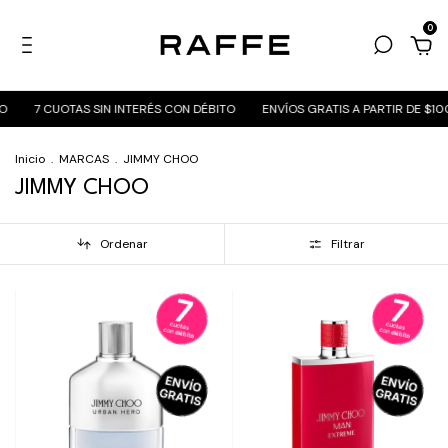
0
O
7 CUOTAS SIN INTERÉS CON DÉBITO
ENVÍOS GRATIS A PARTIR DE $10
Inicio
.
MARCAS
.
JIMMY CHOO
JIMMY CHOO
Ordenar
Filtrar