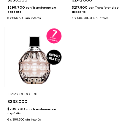
$333.000
$242.000
$299.700
$217.800
con
Transferencia o
con
Transferencia o
depósito
depósito
6
x
$55.500
sin interés
6
x
$40.333,33
sin interés
JIMMY CHOO EDP
$333.000
$299.700
con
Transferencia o
depósito
6
x
$55.500
sin interés