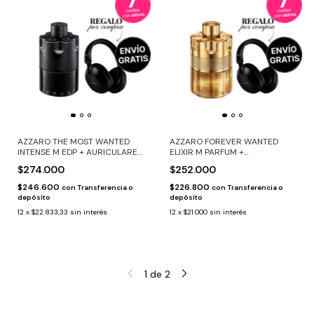
AZZARO THE MOST WANTED
AZZARO FOREVER WANTED
INTENSE M EDP + AURICULARES
ELIXIR M PARFUM +
DE REGALO
AURICULARES DE REGALO
$274.000
$252.000
$246.600
$226.800
con
Transferencia o
con
Transferencia o
depósito
depósito
12
x
$22.833,33
sin interés
12
x
$21.000
sin interés
1
de
2