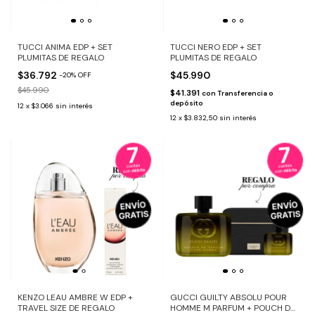
TUCCI ANIMA EDP + SET
TUCCI NERO EDP + SET
PLUMITAS DE REGALO
PLUMITAS DE REGALO
$36.792
$45.990
-
20
%
OFF
$45.990
$41.391
con
Transferencia o
depósito
12
x
$3.066
sin interés
12
x
$3.832,50
sin interés
KENZO LEAU AMBRE W EDP +
GUCCI GUILTY ABSOLU POUR
TRAVEL SIZE DE REGALO
HOMME M PARFUM + POUCH DE