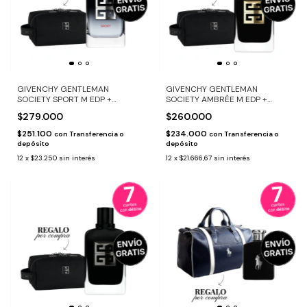
GIVENCHY GENTLEMAN
GIVENCHY GENTLEMAN
SOCIETY SPORT M EDP +
SOCIETY AMBRÉE M EDP +
POUCH DE REGALO
POUCH DE REGALO
$279.000
$260.000
$251.100
$234.000
con
Transferencia o
con
Transferencia o
depósito
depósito
12
x
$23.250
sin interés
12
x
$21.666,67
sin interés