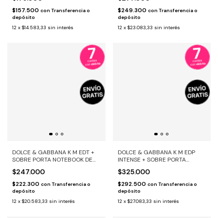
$157.500
$249.300
con
Transferencia o
con
Transferencia o
depósito
depósito
12
x
$14.583,33
sin interés
12
x
$23.083,33
sin interés
DOLCE & GABBANA K M EDT +
DOLCE & GABBANA K M EDP
SOBRE PORTA NOTEBOOK DE
INTENSE + SOBRE PORTA
REGALO
NOTEBOOK DE REGALO
$247.000
$325.000
$222.300
$292.500
con
Transferencia o
con
Transferencia o
depósito
depósito
12
x
$20.583,33
sin interés
12
x
$27.083,33
sin interés