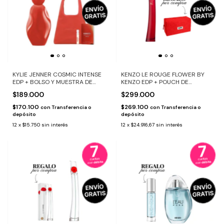
KYLIE JENNER COSMIC INTENSE
KENZO LE ROUGE FLOWER BY
EDP + BOLSO Y MUESTRA DE
KENZO EDP + POUCH DE
REGALO
REGALO
$189.000
$299.000
$170.100
$269.100
con
Transferencia o
con
Transferencia o
depósito
depósito
12
x
$15.750
sin interés
12
x
$24.916,67
sin interés