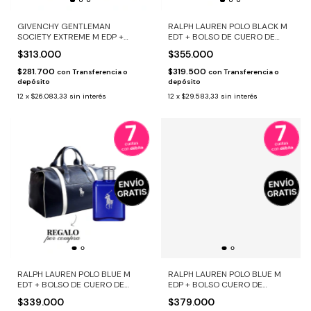
GIVENCHY GENTLEMAN
RALPH LAUREN POLO BLACK M
SOCIETY EXTREME M EDP +
EDT + BOLSO DE CUERO DE
POUCH DE REGALO
REGALO
$313.000
$355.000
$281.700
$319.500
con
Transferencia o
con
Transferencia o
depósito
depósito
12
x
$26.083,33
sin interés
12
x
$29.583,33
sin interés
RALPH LAUREN POLO BLUE M
RALPH LAUREN POLO BLUE M
EDT + BOLSO DE CUERO DE
EDP + BOLSO CUERO DE
REGALO
REGALO
$339.000
$379.000