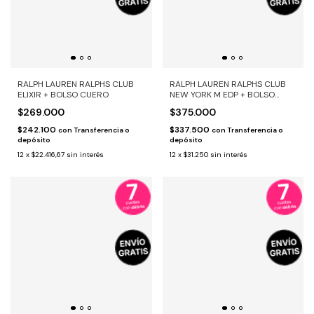
RALPH LAUREN RALPHS CLUB
RALPH LAUREN RALPHS CLUB
ELIXIR + BOLSO CUERO
NEW YORK M EDP + BOLSO
CUERO
$269.000
$375.000
$242.100
$337.500
con
Transferencia o
con
Transferencia o
depósito
depósito
12
x
$22.416,67
sin interés
12
x
$31.250
sin interés