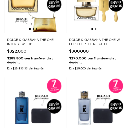
DOLCE & GABBANA THE ONE
DOLCE & GABBANA THE ONE W
INTENSE W EDP
EDP + CEPILLO REGALO
$322.000
$300.000
$289.800
$270.000
con
Transferencia o
con
Transferencia o
depósito
depósito
12
x
$26.833,33
sin interés
12
x
$25.000
sin interés