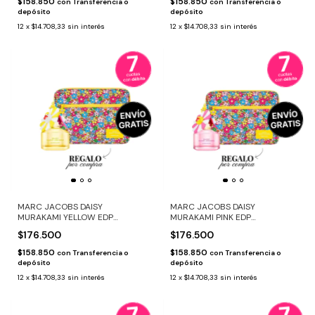
$158.850
$158.850
con
Transferencia o
con
Transferencia o
depósito
depósito
12
x
$14.708,33
sin interés
12
x
$14.708,33
sin interés
MARC JACOBS DAISY
MARC JACOBS DAISY
MURAKAMI YELLOW EDP
MURAKAMI PINK EDP
ED.LIMITADA + LAPTOP CASE
ED.LIMITADA + LAPTOP CASE
$176.500
$176.500
$158.850
$158.850
con
Transferencia o
con
Transferencia o
depósito
depósito
12
x
$14.708,33
sin interés
12
x
$14.708,33
sin interés