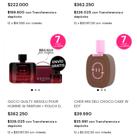
REGALO Y MINI TALLA
$222.000
$362.250
$199.800
$326.025
con
Transferencia o
con
Transferencia o
depósito
depósito
12
x
$18.500
sin interés
12
x
$30.187,50
sin interés
GUCCI GUILTY ABSOLU POUR
CHER MIX DELI CHOCO CAKE W
HOMME W PARFUM + POUCH DE
EDT
REGALO Y MINI TALLA
$362.250
$39.990
$326.025
$35.991
con
Transferencia o
con
Transferencia o
depósito
depósito
12
x
$30.187,50
sin interés
12
x
$3.332,50
sin interés