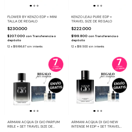
FLOWER BY KENZO EDP + MINI
KENZO LEAU PURE EDP +
TALLA DE REGALO
TRAVEL SIZE DE REGALO
$230.000
$222.000
$207.000
$199.800
con
Transferencia o
con
Transferencia o
depósito
depósito
12
x
$19.166,67
sin interés
12
x
$18.500
sin interés
ARMANI ACQUA DI GIO PARFUM
ARMANI ACQUA DI GIO NEW
RBLE + SET TRAVEL SIZE DE
INTENSE M EDP + SET TRAVEL
REGALO
SIZE DE REGALO