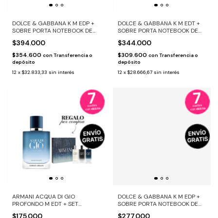
DOLCE & GABBANA K M EDP +
DOLCE & GABBANA K M EDT +
SOBRE PORTA NOTEBOOK DE
SOBRE PORTA NOTEBOOK DE
REGALO
REGALO
$394.000
$344.000
$354.600
$309.600
con
Transferencia o
con
Transferencia o
depósito
depósito
12
x
$32.833,33
sin interés
12
x
$28.666,67
sin interés
ARMANI ACQUA DI GIO
DOLCE & GABBANA K M EDP +
PROFONDO M EDT + SET
SOBRE PORTA NOTEBOOK DE
TRAVEL SIZE DE REGALO
REGALO
$175.000
$277.000