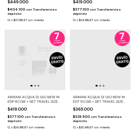
$449.000
$419.000
$404.100
$377.100
con
Transferencia o
con
Transferencia o
depósito
depósito
12
x
$37.416,67
sin interés
12
x
$34.916,67
sin interés
ARMANI ACQUA DI GIO NEW M
ARMANI ACQUA DI GIO NEW M
EDP RCGB + SET TRAVEL SIZE
EDT RCGB + SET TRAVEL SIZE
DE REGALO
DE REGALO
$419.000
$365.000
$377.100
$328.500
con
Transferencia o
con
Transferencia o
depósito
depósito
12
x
$34.916,67
sin interés
12
x
$30.416,67
sin interés