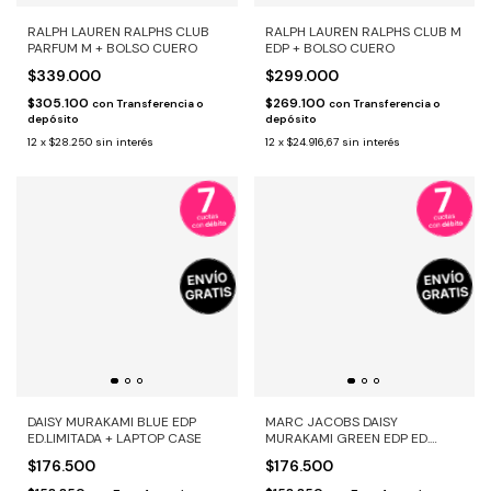
RALPH LAUREN RALPHS CLUB
RALPH LAUREN RALPHS CLUB M
PARFUM M + BOLSO CUERO
EDP + BOLSO CUERO
$339.000
$299.000
$305.100
$269.100
con
Transferencia o
con
Transferencia o
depósito
depósito
12
x
$28.250
sin interés
12
x
$24.916,67
sin interés
DAISY MURAKAMI BLUE EDP
MARC JACOBS DAISY
ED.LIMITADA + LAPTOP CASE
MURAKAMI GREEN EDP ED.
LIMITADA + LAPTOP CASE
$176.500
$176.500