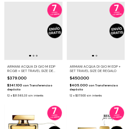
ARMANI ACQUA DI GIO M EDP
ARMANI ACQUA DI GIO M EDP +
RCGB + SET TRAVEL SIZE DE
SET TRAVEL SIZE DE REGALO
REGALO
$379.000
$450.000
$341.100
$405.000
con
Transferencia o
con
Transferencia o
depósito
depósito
12
x
$31.583,33
sin interés
12
x
$37.500
sin interés