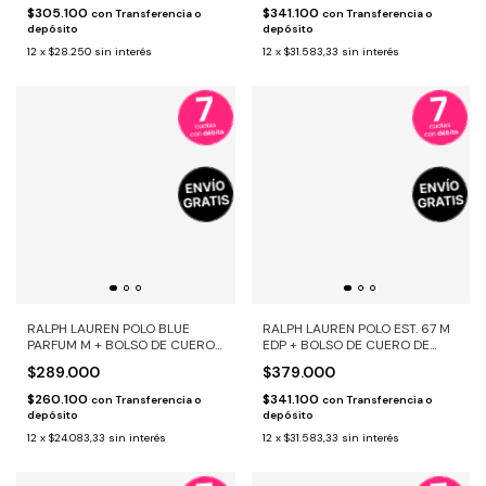
$305.100
$341.100
con
Transferencia o
con
Transferencia o
depósito
depósito
12
x
$28.250
sin interés
12
x
$31.583,33
sin interés
RALPH LAUREN POLO BLUE
RALPH LAUREN POLO EST. 67 M
PARFUM M + BOLSO DE CUERO
EDP + BOLSO DE CUERO DE
DE REGALO
REGALO
$289.000
$379.000
$260.100
$341.100
con
Transferencia o
con
Transferencia o
depósito
depósito
12
x
$24.083,33
sin interés
12
x
$31.583,33
sin interés