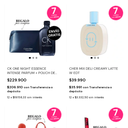
CK ONE NIGHT ESSENCE
CHER MIX DELI CREAMY LATTE
INTENSE PARFUM + POUCH DE
W EDT
REGALO
$229.900
$39.990
$206.910
$35.991
con
Transferencia o
con
Transferencia o
depósito
depósito
12
x
$19.158,33
sin interés
12
x
$3.332,50
sin interés