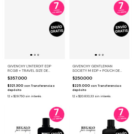
GIVENCHY L'INTERDIT EDP
GIVENCHY GENTLEMAN
RCGB + TRAVEL SIZE DE
SOCIETY M EDP + POUCH DE
REGALO
REGALO
$357.000
$250.000
$321.300
$225.000
con
Transferencia o
con
Transferencia o
depósito
depósito
12
x
$29.750
sin interés
12
x
$20.833,33
sin interés