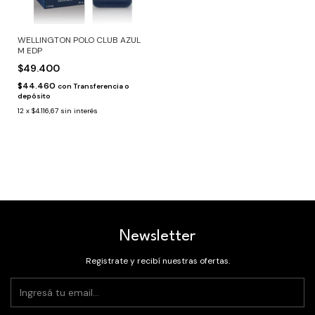
WELLINGTON POLO CLUB AZUL
M EDP
$49.400
$44.460
con
Transferencia o
depósito
12
x
$4.116,67
sin interés
Newsletter
Registrate y recibí nuestras ofertas.