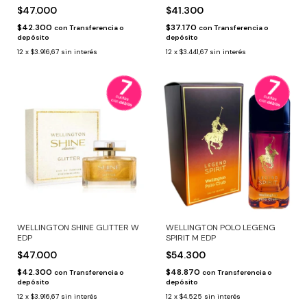
$47.000
$41.300
$42.300
$37.170
con
Transferencia o
con
Transferencia o
depósito
depósito
12
x
$3.916,67
sin interés
12
x
$3.441,67
sin interés
WELLINGTON SHINE GLITTER W
WELLINGTON POLO LEGENG
EDP
SPIRIT M EDP
$47.000
$54.300
$42.300
$48.870
con
Transferencia o
con
Transferencia o
depósito
depósito
12
x
$3.916,67
sin interés
12
x
$4.525
sin interés