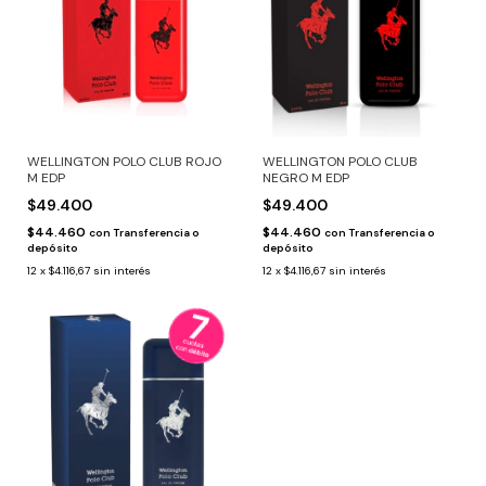
WELLINGTON POLO CLUB ROJO
WELLINGTON POLO CLUB
M EDP
NEGRO M EDP
$49.400
$49.400
$44.460
$44.460
con
Transferencia o
con
Transferencia o
depósito
depósito
12
x
$4.116,67
sin interés
12
x
$4.116,67
sin interés