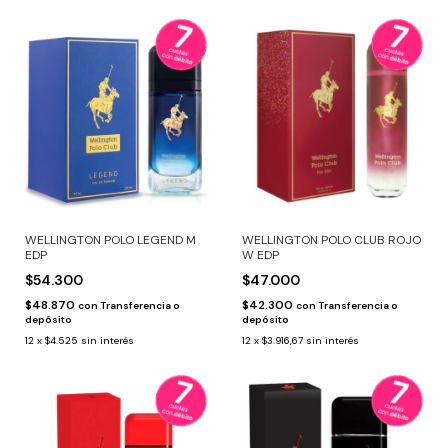
WELLINGTON POLO LEGEND M
WELLINGTON POLO CLUB ROJO
EDP
W EDP
$54.300
$47.000
$48.870
$42.300
con
Transferencia o
con
Transferencia o
depósito
depósito
12
x
$4.525
sin interés
12
x
$3.916,67
sin interés