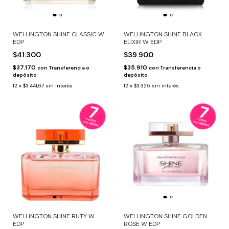
WELLINGTON SHINE CLASSIC W
WELLINGTON SHINE BLACK
EDP
ELIXIR W EDP
$41.300
$39.900
$37.170
$35.910
con
Transferencia o
con
Transferencia o
depósito
depósito
12
x
$3.441,67
sin interés
12
x
$3.325
sin interés
WELLINGTON SHINE RUTY W
WELLINGTON SHINE GOLDEN
EDP
ROSE W EDP