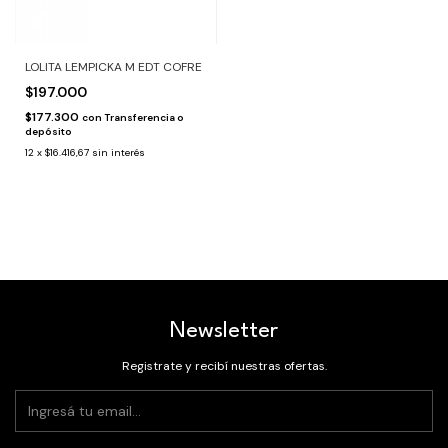
LOLITA LEMPICKA M EDT COFRE
$197.000
$177.300
con
Transferencia o
depósito
12
x
$16.416,67
sin interés
Newsletter
Registrate y recibí nuestras ofertas.