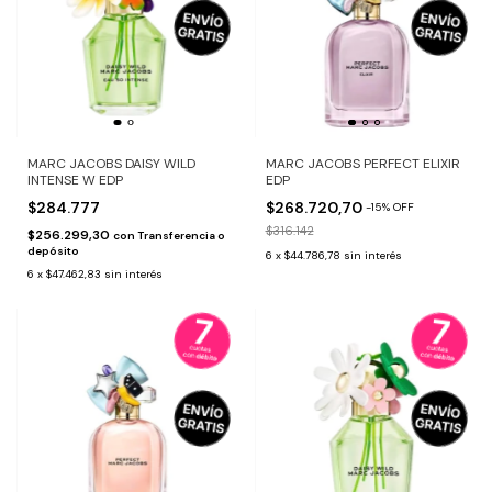
MARC JACOBS DAISY WILD
MARC JACOBS PERFECT ELIXIR
INTENSE W EDP
EDP
$284.777
$268.720,70
-
15
%
OFF
$316.142
$256.299,30
con
Transferencia o
depósito
6
x
$44.786,78
sin interés
6
x
$47.462,83
sin interés