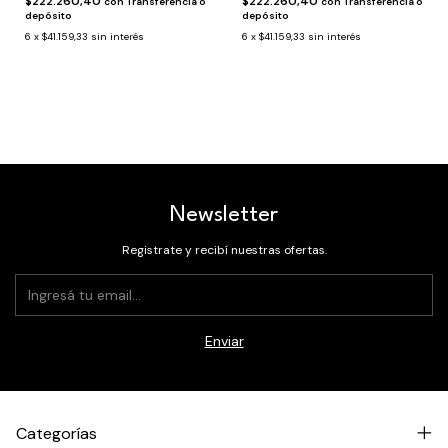
$222.260,40
$222.260,40
con
Transferencia o
con
Transferencia o
depósito
depósito
6
x
$41.159,33
sin interés
6
x
$41.159,33
sin interés
Newsletter
Registrate y recibí nuestras ofertas.
Categorías