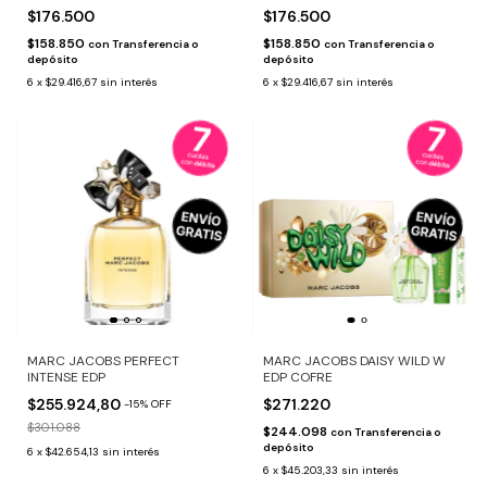
ED.LIMITADA + LAPTOP CASE
ED.LIMITADA + LAPTOP CASE
$176.500
$176.500
$158.850
$158.850
con
Transferencia o
con
Transferencia o
depósito
depósito
6
x
$29.416,67
sin interés
6
x
$29.416,67
sin interés
MARC JACOBS PERFECT
MARC JACOBS DAISY WILD W
INTENSE EDP
EDP COFRE
$255.924,80
$271.220
-
15
%
OFF
$301.088
$244.098
con
Transferencia o
depósito
6
x
$42.654,13
sin interés
6
x
$45.203,33
sin interés