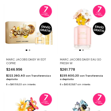
MARC JACOBS DAISY W EDT
MARC JACOBS DAISY EAU SO
COFRE
FRESH W
$246.956
$261.778
$222.260,40
$235.600,20
con
Transferencia o
con
Transferencia
depósito
o depósito
6
x
$41.159,33
sin interés
6
x
$43.629,67
sin interés