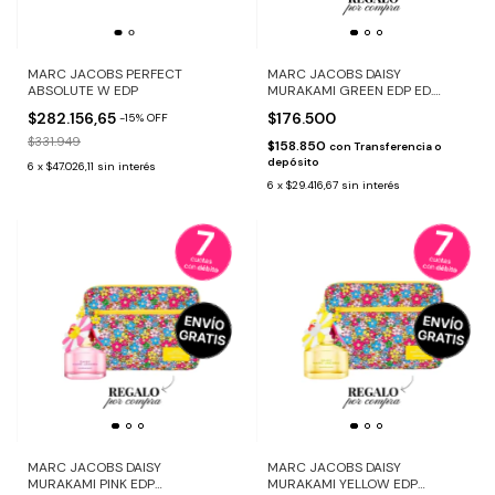
MARC JACOBS PERFECT
MARC JACOBS DAISY
ABSOLUTE W EDP
MURAKAMI GREEN EDP ED.
LIMITADA + LAPTOP CASE
$282.156,65
$176.500
-
15
%
OFF
$331.949
$158.850
con
Transferencia o
depósito
6
x
$47.026,11
sin interés
6
x
$29.416,67
sin interés
MARC JACOBS DAISY
MARC JACOBS DAISY
MURAKAMI PINK EDP
MURAKAMI YELLOW EDP