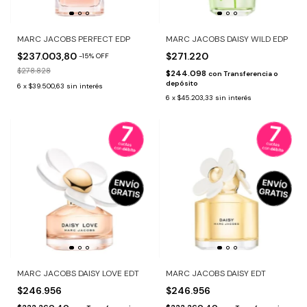
MARC JACOBS PERFECT EDP
MARC JACOBS DAISY WILD EDP
$237.003,80
$271.220
-
15
%
OFF
$278.828
$244.098
con
Transferencia o
depósito
6
x
$39.500,63
sin interés
6
x
$45.203,33
sin interés
MARC JACOBS DAISY LOVE EDT
MARC JACOBS DAISY EDT
$246.956
$246.956