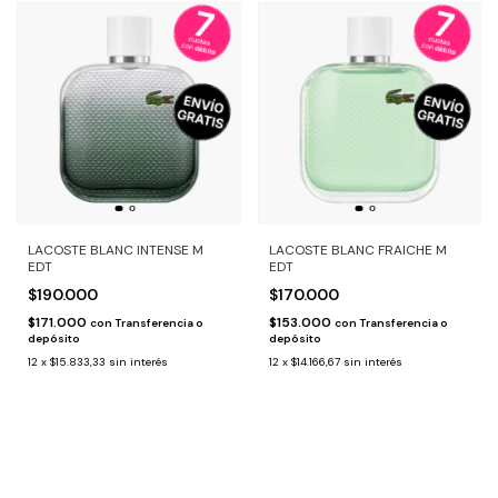
LACOSTE BLANC INTENSE M
LACOSTE BLANC FRAICHE M
EDT
EDT
$190.000
$170.000
$171.000
$153.000
con
Transferencia o
con
Transferencia o
depósito
depósito
12
x
$15.833,33
sin interés
12
x
$14.166,67
sin interés