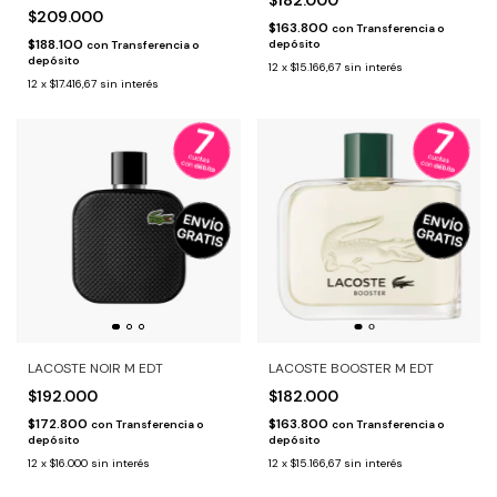
$182.000
$209.000
$163.800
con
Transferencia o
$188.100
depósito
con
Transferencia o
depósito
12
x
$15.166,67
sin interés
12
x
$17.416,67
sin interés
LACOSTE NOIR M EDT
LACOSTE BOOSTER M EDT
$192.000
$182.000
$172.800
$163.800
con
Transferencia o
con
Transferencia o
depósito
depósito
12
x
$16.000
sin interés
12
x
$15.166,67
sin interés