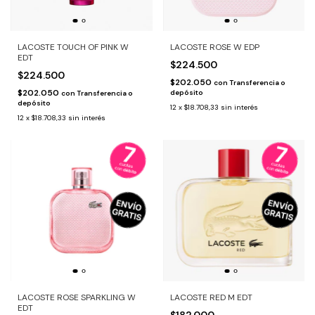
LACOSTE TOUCH OF PINK W
LACOSTE ROSE W EDP
EDT
$224.500
$224.500
$202.050
con
Transferencia o
$202.050
depósito
con
Transferencia o
depósito
12
x
$18.708,33
sin interés
12
x
$18.708,33
sin interés
LACOSTE ROSE SPARKLING W
LACOSTE RED M EDT
EDT